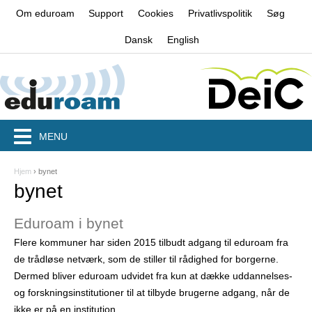
Jump to navigation
Om eduroam
Support
Cookies
Privatlivspolitik
Søg
Dansk
English
MENU
Hjem
›
bynet
D
bynet
u
Eduroam i bynet
e
Flere kommuner har siden 2015 tilbudt adgang til eduroam fra
r
de trådløse netværk, som de stiller til rådighed for borgerne.
h
Dermed bliver eduroam udvidet fra kun at dække uddannelses-
og forskningsinstitutioner til at tilbyde brugerne adgang, når de
e
ikke er på en institution.