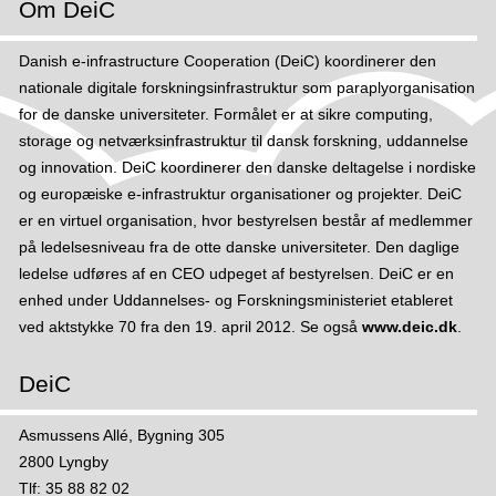
Om DeiC
y
e
n
r
Danish e-infrastructure Cooperation (DeiC) koordinerer den
e
f
nationale digitale forskningsinfrastruktur som paraplyorganisation
t
i
for de danske universiteter. Formålet er at sikre computing,
n
storage og netværksinfrastruktur til dansk forskning, uddannelse
d
og innovation. DeiC koordinerer den danske deltagelse i nordiske
e
og europæiske e-infrastruktur organisationer og projekter. DeiC
r
er en virtuel organisation, hvor bestyrelsen består af medlemmer
d
på ledelsesniveau fra de otte danske universiteter. Den daglige
u
ledelse udføres af en CEO udpeget af bestyrelsen. DeiC er en
e
enhed under Uddannelses- og Forskningsministeriet etableret
d
ved aktstykke 70 fra den 19. april 2012. Se også
www.deic.dk
.
u
r
DeiC
o
a
Asmussens Allé, Bygning 305
m
2800 Lyngby
Tlf: 35 88 82 02