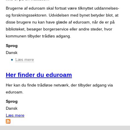
r
Brugerne af eduroam skal fortsat være tilknyttet uddannelses-
og forskningssektoren. Udvidelsen med bynet betyder blot, at
disse brugere nu kan have glæde af eduroam, når de er på
biblioteket, besøger borgerservice eller andre steder, hvor
kommunen tilbyder trådløs adgang.
Sprog
Dansk
Læs mere
o
m
E
Her finder du eduroam
d
Her kan du finde trådløse netværk, der tilbyder adgang via
u
eduroam.
r
o
Sprog
a
Dansk
m
Læs mere
o
i
m
b
H