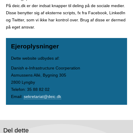
På deic.dk er der indsat knapper til deling på de sociale medier.
Disse benytter sig af eksterne scripts, fx fra Facebook, LinkedIn
og Twitter, som vi ikke har kontrol over. Brug af disse er dermed
på eget ansvar.
Ejeroplysninger
Dette website udbydes af:
Danish e-Infrastructure Coorperation
Asmussens Allé, Bygning 305
2800 Lyngby
Telefon: 35 88 82 02
Email:
sekretariat@deic.dk
Del dette