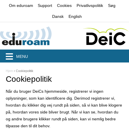
Jump to navigation
Om eduroam
Support
Cookies
Privatlivspolitik
Søg
Dansk
English
MENU
Hjem
›
Cookiepolitik
D
Cookiepolitik
u
Når du bruger DeiCs hjemmeside, registrerer vi ingen
e
oplysninger, som kan identificere dig. Derimod registrerer vi,
r
hvordan du klikker dig vej rundt på siden, så vi kan blive klogere
på, hvordan vores side bliver brugt. Når vi kan se, hvordan du
h
og andre brugere klikker rundt på siden, kan vi nemlig bedre
e
tilpasse den til dit behov.