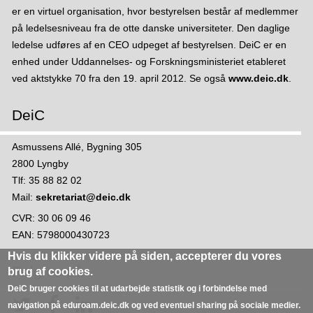
er en virtuel organisation, hvor bestyrelsen består af medlemmer
på ledelsesniveau fra de otte danske universiteter. Den daglige
ledelse udføres af en CEO udpeget af bestyrelsen. DeiC er en
enhed under Uddannelses- og Forskningsministeriet etableret
ved aktstykke 70 fra den 19. april 2012. Se også
www.deic.dk
.
DeiC
Asmussens Allé, Bygning 305
2800 Lyngby
Tlf: 35 88 82 02
Mail:
sekretariat@deic.dk
CVR: 30 06 09 46
EAN: 5798000430723
Hvis du klikker videre på siden,
accepterer du vores
Følg os på
brug af cookies
.
DeiC bruger cookies til at udarbejde statistik og i forbindelse med
navigation på eduroam.deic.dk og v
ed eventuel sharing på sociale medier
.