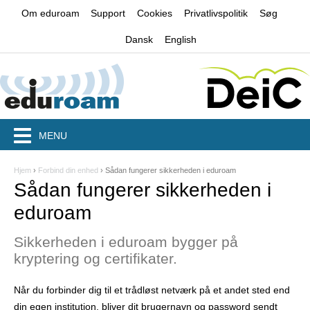
Jump to navigation
Om eduroam
Support
Cookies
Privatlivspolitik
Søg
Dansk
English
MENU
Hjem
›
Forbind din enhed
›
Sådan fungerer sikkerheden i eduroam
D
Sådan fungerer sikkerheden i
u
eduroam
e
Sikkerheden i eduroam bygger på
r
kryptering og certifikater.
h
Når du forbinder dig til et trådløst netværk på et andet sted end
e
din egen institution, bliver dit brugernavn og password sendt