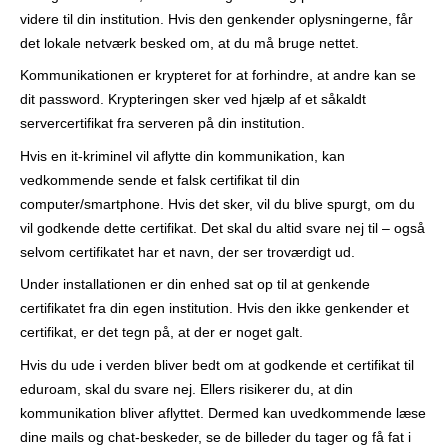
r
videre til din institution. Hvis den genkender oplysningerne, får
det lokale netværk besked om, at du må bruge nettet.
Kommunikationen er krypteret for at forhindre, at andre kan se
dit password. Krypteringen sker ved hjælp af et såkaldt
servercertifikat fra serveren på din institution.
Hvis en it-kriminel vil aflytte din kommunikation, kan
vedkommende sende et falsk certifikat til din
computer/smartphone. Hvis det sker, vil du blive spurgt, om du
vil godkende dette certifikat. Det skal du altid svare nej til – også
selvom certifikatet har et navn, der ser troværdigt ud.
Under installationen er din enhed sat op til at genkende
certifikatet fra din egen institution. Hvis den ikke genkender et
certifikat, er det tegn på, at der er noget galt.
Hvis du ude i verden bliver bedt om at godkende et certifikat til
eduroam, skal du svare nej. Ellers risikerer du, at din
kommunikation bliver aflyttet. Dermed kan uvedkommende læse
dine mails og chat-beskeder, se de billeder du tager og få fat i