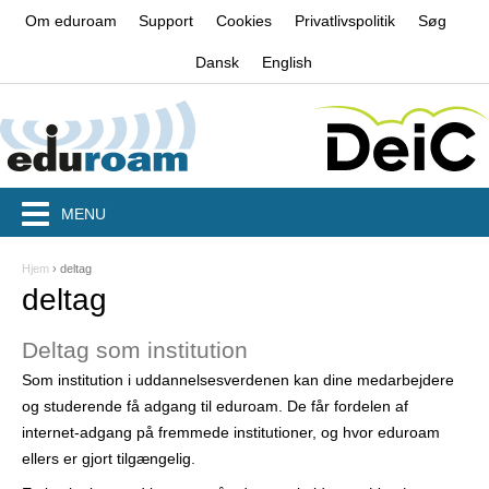
Jump to navigation
Om eduroam
Support
Cookies
Privatlivspolitik
Søg
Dansk
English
MENU
Hjem
›
deltag
D
deltag
u
Deltag som institution
e
Som institution i uddannelsesverdenen kan dine medarbejdere
r
og studerende få adgang til eduroam. De får fordelen af
h
internet-adgang på fremmede institutioner, og hvor eduroam
ellers er gjort tilgængelig.
e