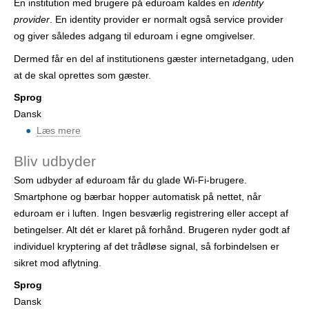
En institution med brugere på eduroam kaldes en
identity
r
provider
. En identity provider er normalt også service provider
og giver således adgang til eduroam i egne omgivelser.
Dermed får en del af institutionens gæster internetadgang, uden
at de skal oprettes som gæster.
Sprog
Dansk
Læs mere
o
m
Bliv udbyder
D
Som udbyder af eduroam får du glade Wi-Fi-brugere.
e
Smartphone og bærbar hopper automatisk på nettet, når
l
eduroam er i luften. Ingen besværlig registrering eller accept af
t
betingelser. Alt dét er klaret på forhånd. Brugeren nyder godt af
a
individuel kryptering af det trådløse signal, så forbindelsen er
g
sikret mod aflytning.
s
o
Sprog
m
Dansk