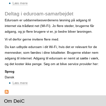
i
Læs mere
o
n
m
s
Deltag i eduroam-samarbejdet
B
t
Eduroam er uddannelsesverdenens løsning på adgang til
l
i
internet via trådløst net (Wi-Fi). Jo flere steder, brugerne får
i
t
adgang, og jo flere brugere vi er, jo bedre bliver løsningen.
v
u
u
Vi vil derfor gerne invitere flere med.
t
d
i
Du kan udbyde eduroam i dit Wi-Fi, hvis det er relevant for de
b
o
mennesker, som færdes i dine lokaliteter. Brugerne elsker nem
y
n
adgang til internet. Adgang til eduroam er nemt at sætte i værk,
d
og det koster ikke penge. Søg om at blive
service provider
her:
e
r
Sprog
Dansk
Læs mere
o
m
D
e
Om DeiC
l