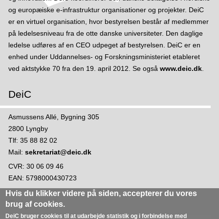
m
og europæiske e-infrastruktur organisationer og projekter. DeiC
er en virtuel organisation, hvor bestyrelsen består af medlemmer
på ledelsesniveau fra de otte danske universiteter. Den daglige
ledelse udføres af en CEO udpeget af bestyrelsen. DeiC er en
enhed under Uddannelses- og Forskningsministeriet etableret
ved aktstykke 70 fra den 19. april 2012. Se også
www.deic.dk
.
DeiC
Asmussens Allé, Bygning 305
2800 Lyngby
Tlf: 35 88 82 02
Mail:
sekretariat@deic.dk
CVR: 30 06 09 46
EAN: 5798000430723
Hvis du klikker videre på siden,
accepterer du vores
Følg os på
brug af cookies
.
DeiC bruger cookies til at udarbejde statistik og i forbindelse med