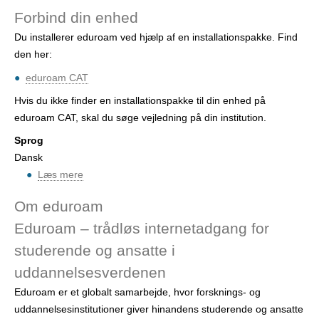
m
r
Forbind din enhed
A
Du installerer eduroam ved hjælp af en installationspakke. Find
n
den her:
d
r
eduroam CAT
o
Hvis du ikke finder en installationspakke til din enhed på
i
eduroam CAT, skal du søge vejledning på din institution.
d
o
Sprog
g
Dansk
e
Læs mere
o
d
m
Om eduroam
u
F
r
Eduroam – trådløs internetadgang for
o
o
r
studerende og ansatte i
a
b
uddannelsesverdenen
m
i
Eduroam er et globalt samarbejde, hvor forsknings- og
n
uddannelsesinstitutioner giver hinandens studerende og ansatte
d