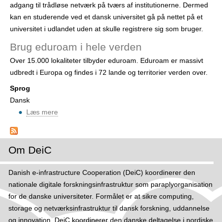
adgang til trådløse netværk på tværs af institutionerne. Dermed
d
kan en studerende ved et dansk universitet gå på nettet på et
i
universitet i udlandet uden at skulle registrere sig som bruger.
n
e
Brug eduroam i hele verden
n
Over 15.000 lokaliteter tilbyder eduroam. Eduroam er massivt
h
udbredt i Europa og findes i 72 lande og territorier verden over.
e
Sprog
d
Dansk
Læs mere
o
m
O
m
Om DeiC
e
d
Danish e-infrastructure Cooperation (DeiC) koordinerer den
u
nationale digitale forskningsinfrastruktur som paraplyorganisation
r
for de danske universiteter. Formålet er at sikre computing,
o
storage og netværksinfrastruktur til dansk forskning, uddannelse
a
og innovation. DeiC koordinerer den danske deltagelse i nordiske