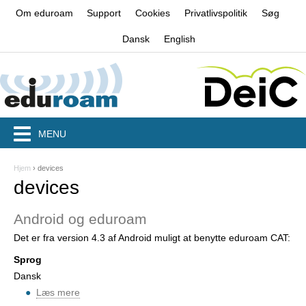
Jump to navigation
Om eduroam
Support
Cookies
Privatlivspolitik
Søg
Dansk
English
MENU
Hjem
›
devices
D
devices
u
Android og eduroam
e
Det er fra version 4.3 af Android muligt at benytte eduroam CAT:
r
Sprog
h
Dansk
e
Læs mere
o